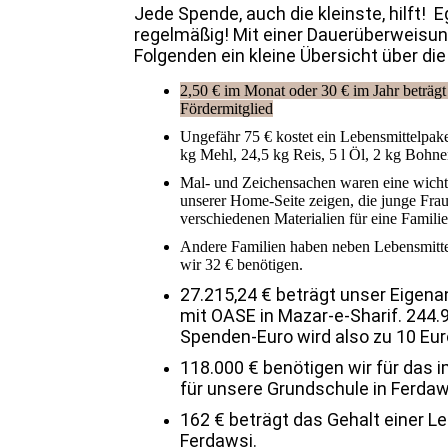
Jede Spende, auch die kleinste, hilft! E
regelmäßig!
Mit einer Dauerüberweisung
Folgenden ein kleine Übersicht über di
2,50 € im Monat oder 30 € im Jahr beträgt 
Fördermitglied
Ungefähr 75 € kostet ein Lebensmittelpaket
kg Mehl, 24,5 kg Reis, 5 l Öl, 2 kg Bohn
Mal- und Zeichensachen waren eine wichti
unserer Home-Seite zeigen, die junge Frau
verschiedenen Materialien für eine Familie
Andere Familien haben neben Lebensmittel
wir 32 € benötigen.
27.215,24 € beträgt unser Eigena
mit OASE in Mazar-e-Sharif. 244.
Spenden-Euro wird also zu 10 Euro
118.000 € benötigen wir für das 
für unsere Grundschule in Ferda
162 € beträgt das Gehalt einer Le
Ferdawsi.